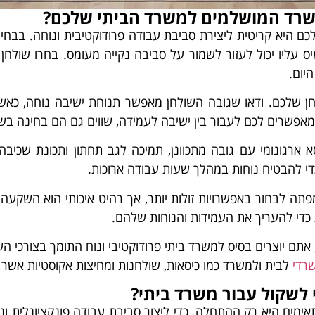
משרד המושלמים למשרד הביתי שלכם?
ם היא קריטית ליצירת סביבת עבודה פרודוקטיבית ונוחה. בבחיר
עליו יכול לעזור לשמור על סביבה נקייה מעומס. בחרו שולח
יום.
אפשרים לכם לעבור בין ישיבה לעמידה, שווים גם הם בחינה בשל
סא ארגונומי עם גובה מתכוונן, תמיכה לגב תחתון ותכונת שכ
כדי להבטיח נוחות במהלך שעות עבודה ארוכות.
פתה לבחור באפשרויות זולות יותר, אך רהיט איכותי הוא השקעה ל
 כדי להעריך את העמידות והנוחות שלהם.
, אתם יוצרים בסיס למשרד ביתי פרודוקטיבי ונוח התומך בצורכי 
רדי
לבית ולמשרד כמו כיסאות, שולחנות ומחיצות אקוסטיות אשר י
י לשקול עבור משרד ביתי?
מים היא רק ההתחלה. כדי ליצור סביבת עבודה פונקציונלית ונו